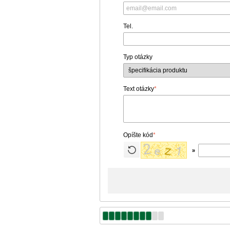
Tel.
Typ otázky
Text otázky
*
Opíšte kód
*
»