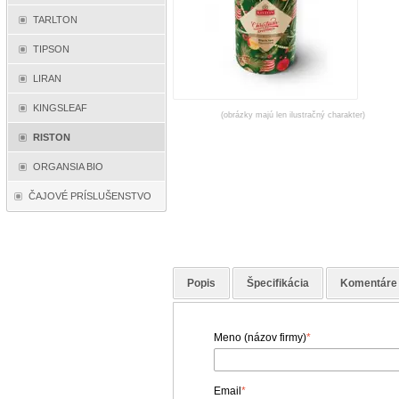
TARLTON
TIPSON
LIRAN
KINGSLEAF
(obrázky majú len ilustračný charakter)
RISTON
ORGANSIA BIO
ČAJOVÉ PRÍSLUŠENSTVO
Popis
Špecifikácia
Komentáre
Meno (názov firmy)
*
Email
*