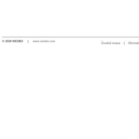
© 2026 WEXBO |
www.wexbo.com
Úvodná strana
|
Obchod