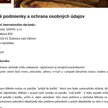
 podmienky a ochrana osobných údajov
ľ internetového obchodu :
sti: SARAY, s.r.o.
ottova 854
 018 41 Dubnica nad Váhom
á republika
2
024
ákazníka:
tovom obchode môžu nakupovať registrovaní aj neregistrovanizákazníci.
musíte uviesť Vaše meno, priezvisko, adresu, e-mail a v prípade doručenia tovaru osobne 
vare kliknite myšou na položku "pridať do košíka", ktorý tam bude automaticky vložený. Ak
lať objednávku, kliknite v pravej časti stránky na ponuku "môj košík". V tejto ponuke môž
ť položky z košíka, určíte si, akým spôsobom Vám tovar pošleme a následne kliknete na 
 záväznom potvrdení objednávky Vám pošleme potvrdenie o prijatí objednávky na Vašu e-ma