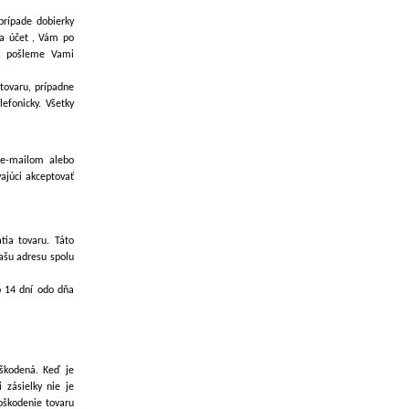
prípade dobierky
na účet , Vám po
ám pošleme Vami
 tovaru, prípadne
efonicky. Všetky
 e-mailom alebo
vajúci akceptovať
ia tovaru. Táto
ašu adresu spolu
o 14 dní odo dňa
oškodená. Keď je
 zásielky nie je
oškodenie tovaru