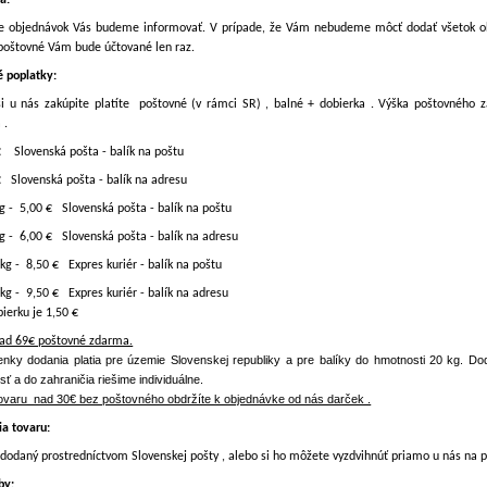
a:
te objednávok Vás budeme informovať. V prípade, že Vám nebudeme môcť dodať všetok ob
 poštovné Vám bude účtované len raz.
é poplatky:
 si u nás zakúpite platíte poštovné (v rámci SR) , balné + dobierka . Výška poštovného zá
 .
€ Slovenská pošta - balík na poštu
€ Slovenská pošta - balík na adresu
kg - 5,00 € Slovenská pošta - balík na poštu
kg - 6,00 €
Slovenská pošta - balík na adresu
 kg - 8,50 € Expres kuriér - balík na poštu
 kg - 9,50 €
Expres kuriér - balík na adresu
platok za dobierku je 1
nad 69€ poštovné zdarma.
ky dodania platia pre územie Slovenskej republiky a pre balíky do hmotnosti 20 kg. Do
 a do zahraničia riešime individuálne.
tovaru nad 30€ bez poštovného obdržíte k objednávke od nás darček .
ia tovaru:
dodaný prostredníctvom Slovenskej pošty , alebo si ho môžete vyzdvihnúť priamo u nás na p
by: