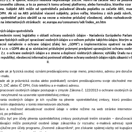
015 Z.z. a sporov, ktorých hodnota nepresahuje 20EUR. Návrh na začatie ARS sa podáv
itovaného zákona, a to za pomoci k tomu určenej platformy, alebo formulára, ktorého vzor t
ona. Subjekt ARS môže od spotrebiteľa požadovať úhradu poplatku za začatie ARS, ma
PH. Ak sú na ARS príslušné viaceré subjekty, právo voľby, ktorému z nich podá návrh,
otrebiteľ právo obrátiť sa na vecne a miestne príslušný všeobecný, alebo rozhodcovsk
 na internetových stránkach: ec.europa.eu/consumers/odr/index_en.htm
ných údajov spotrebiteľa
zavedením novej legislatívy v oblasti ochrany osobných údajov - Nariadenia Európskeho Parla
ne fyzických osôb pri spracúvaní osobných údajov a o voľnom pohybe takýchto údajov, ktorým sa
ecné nariadenie o ochrane údajov) (ďalej len „GDPR“) a implementáciou opatrení na zab
Y s.r.o. s GDPR ako aj so súvisiacimi príslušnými právnymi predpismi upravujúcimi ochranu osobn
 Z.z. o ochrane osobných údajov a o zmene a doplnení niektorých zákonov, vyhlášky Úradu na
 republiky), všeobecnú informačnú povinnosť ohľadne ochrany osobných údajov nájdu zákazníci v b
II.
pade ak je fyzická osoba) oznámi predávajúcemu svoje meno, priezvisko, adresu pre doruče
e-mailu.
pade ak je právnická osoba alebo podnikateľ) oznámi predávajúcemu svoje obchodné me
, DIČ alebo IČ DPH, číslo telefónu a e-mailovú adresu.
 spracovaní osobných údajov postupuje v zmysle Zákona č. 122/2013 o ochrane osobných ú
 nevyhnutné na uzavretie spotrebiteľskej zmluvy.
nia osobných údajov je ich využitie na plnenie spotrebiteľskej zmluvy, ktorú predáv
rením objednávky v tomto internetovom obchode.
ávo a možnosť aktualizovať osobné údaje v online režime na web stránke interneto
i, po prihlásení.
žu byť pre účely plnenia spotrebiteľskej zmluvy poskytnuté tretím stranám – doručovac
edávajúci môže poskytnúť osobné údaje zákazníka (v rozsahu: e-mailová adresa) spol
 výlučne pre účely programu „Overené zákazníkmi“, pre získanie spätnej väzby od kupujúce