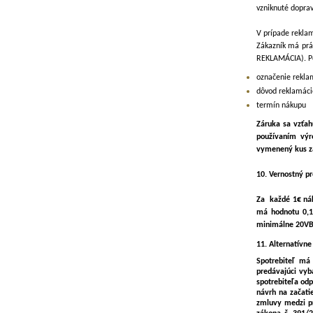
vzniknuté dopra
V prípade rekla
Zákazník má prá
REKLAMÁCIA). Po
označenie rekla
dôvod reklamáci
termín nákupu
Záruka sa vzťa
používaním výr
vymenený kus za
10. Vernostný p
Za každé 1€ nák
má hodnotu 0,10
minimálne 20VB
11. Alternatívne
Spotrebiteľ má
predávajúci vyb
spotrebiteľa odp
návrh na začati
zmluvy medzi pr