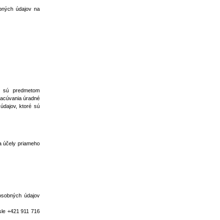
bných údajov na
ré sú predmetom
racúvania úradné
údajov, ktoré sú
a účely priameho
 osobných údajov
sle +421 911 716