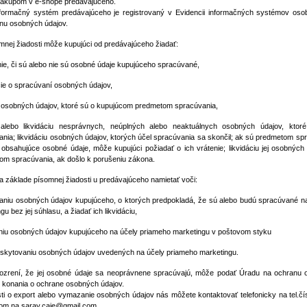
ákupom v e-shope predávajúceho.
nformačný systém predávajúceho je registrovaný v Evidencii informačných systémov oso
nu osobných údajov.
mnej žiadosti môže kupujúci od predávajúceho žiadať:
ie, či sú alebo nie sú osobné údaje kupujúceho spracúvané,
cie o spracúvaní osobných údajov,
osobných údajov, ktoré sú o kupujúcom predmetom spracúvania,
alebo likvidáciu nesprávnych, neúplných alebo neaktuálnych osobných údajov, kto
nia; likvidáciu osobných údajov, ktorých účel spracúvania sa skončil; ak sú predmetom sp
obsahujúce osobné údaje, môže kupujúci požiadať o ich vrátenie; likvidáciu jej osobných 
om spracúvania, ak došlo k porušeniu zákona.
a základe písomnej žiadosti u predávajúceho namietať voči:
aniu osobných údajov kupujúceho, o ktorých predpokladá, že sú alebo budú spracúvané n
gu bez jej súhlasu, a žiadať ich likvidáciu,
niu osobných údajov kupujúceho na účely priameho marketingu v poštovom styku
oskytovaniu osobných údajov uvedených na účely priameho marketingu.
dozrení, že jej osobné údaje sa neoprávnene spracúvajú, môže podať Úradu na ochranu
e konania o ochrane osobných údajov.
sti o export alebo vymazanie osobných údajov nás môžete kontaktovať telefonicky na tel.čí
lom na saray.caje@gmail.com .