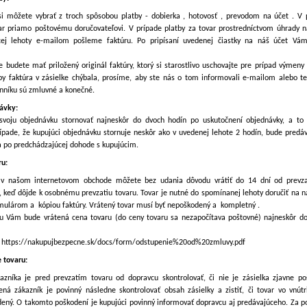
si môžete vybrať z troch spôsobou platby - dobierka , hotovosť , prevodom na účet . V 
var priamo poštovému doručovateľovi. V prípade platby za tovar prostredníctvom úhrady 
cej lehoty e-mailom pošleme faktúru. Po pripísaní uvedenej čiastky na náš účet V
e budete mať priložený originál faktúry, ktorý si starostlivo uschovajte pre prípad výmeny
by faktúra v zásielke chýbala, prosíme, aby ste nás o tom informovali e-mailom alebo tel
nníku sú zmluvné a konečné.
návky:
svoju objednávku stornovať najneskôr do dvoch hodín po uskutočnení objednávky, a to
rípade, že kupujúci objednávku stornuje neskôr ako v uvedenej lehote 2 hodín, bude predá
ba po predchádzajúcej dohode s kupujúcim.
ru:
 v našom internetovom obchode môžete bez udania dôvodu vrátiť do 14 dní od prevzat
, keď dôjde k osobnému prevzatiu tovaru. Tovar je nutné do spomínanej lehoty doručiť na n
mulárom a kópiou faktúry. Vrátený tovar musí byť nepoškodený a kompletný .
ru Vám bude vrátená cena tovaru (do ceny tovaru sa nezapočítava poštovné) najneskôr d
:
https://nakupujbezpecne.sk/docs/form/odstupenie%20od%20zmluvy.pdf
 tovaru:
azníka je pred prevzatím tovaru od dopravcu skontrolovať, či nie je zásielka zjavne p
ená zákazník je povinný následne skontrolovať obsah zásielky a zistiť, či tovar vo vnútri
ený. O takomto poškodení je kupujúci povinný informovať dopravcu aj predávajúceho. Za p