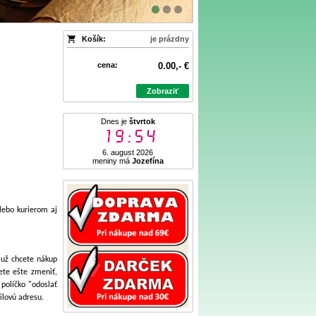
Košík:
je prázdny
cena:
0.00,- €
Zobraziť
Dnes je
štvrtok
19:54
6. august 2026
meniny má
Jozefína
alebo kurierom aj
 už chcete nákup
ete ešte zmeniť,
políčko "odoslať
ilovú adresu.