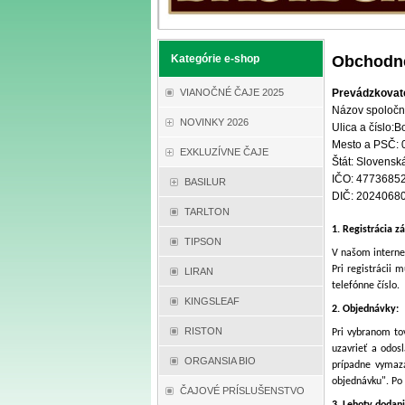
Kategórie e-shop
Obchodné
VIANOČNÉ ČAJE 2025
Prevádzkovate
Názov spoločno
NOVINKY 2026
Ulica a číslo:B
Mesto a PSČ:
EXKLUZÍVNE ČAJE
Štát: Slovensk
IČO: 4773685
BASILUR
DIČ: 2024068
TARLTON
1. Registrácia z
TIPSON
V našom interne
Pri registrácii 
LIRAN
telefónne číslo.
KINGSLEAF
2. Objednávky:
RISTON
Pri vybranom to
uzavrieť a odos
ORGANSIA BIO
prípadne vymaza
objednávku". Po
ČAJOVÉ PRÍSLUŠENSTVO