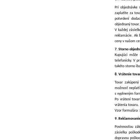
Pri objednávke 
zaplatíte za to
potvrdení doda
objednaný tovar.
V každej zásielk
reklamácie. Ak 
ceny v našom ce
7. Storno objed
Kupujúci môže 
telefonicky. V p
takéto storno i
8. Vrátenie tova
Tovar zakúpený
možnosť neplatí
s vyplneným for
Po vrátení tova
vrátenia tovaru.
Vzor formulára 
9. Reklamovanie
Povinnosťou zák
zásielka poškod
dopravou poškod