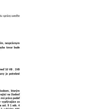
tu správy uveďte
ním, nesprávnym
hyba tovar bude
hneď 10 VB . 1VB
lavy je potrebné
pôsobom, ktorým
ajúci na žiadosť
eľ má právo podať
y vyplývajúce zo
 ust. § 1 ods. 4