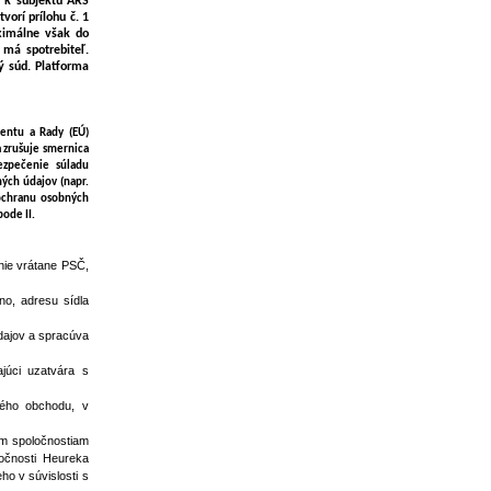
a k subjektu ARS
vorí prílohu č. 1
ximálne však do
 má spotrebiteľ.
ý súd. Platforma
mentu a Rady (EÚ)
 zrušuje smernica
ezpečenie súladu
ých údajov (napr.
 ochranu osobných
ode II.
nie vrátane PSČ,
no, adresu sídla
dajov a spracúva
ajúci uzatvára s
vého obchodu, v
ím spoločnostiam
očnosti Heureka
ho v súvislosti s