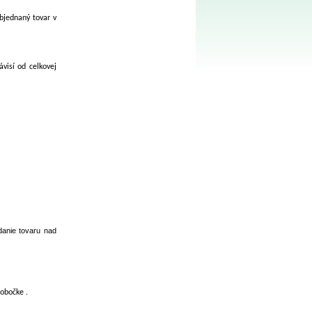
jednaný tovar v
visí od celkovej
,50 €
danie tovaru nad
obočke .