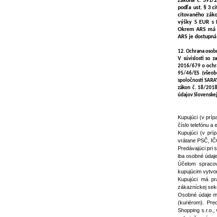
zákona č. 391/2
podľa ust. § 3 c
citovaného zák
výšky 5 EUR s D
Okrem ARS má sp
ARS je dostupná
12. Ochrana osob
V súvislosti so 
2016/679 o ochra
95/46/ES (všeob
spoločnosti SARA
zákon č. 18/2018
údajov Slovenskej
Kupujúci (v prí
číslo telefónu a 
Kupujúci (v prí
vrátane PSČ, IČO
Predávajúci pri
iba osobné údaje
Účelom spracova
kupujúcim vytvo
Kupujúci má pr
zákazníckej sekci
Osobné údaje mô
(kuriérom). Pr
Shopping s.r.o.,