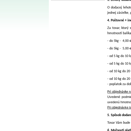
3. Lehoty dodani
O dodacej leho
jednej zásielke,
4. Poštovné + in
Za tovar, ktorý
hmotnosti balíka
- do 5kg - 4,00 
- do 5kg - 5,00 
- od 5 kg do 10 
- od 5 kg do 10 
- od 10 kg do 20
- od 10 kg do 20
- po
Pri objednávke 
Uvedené podmien
uvedenú hmotnosť
Pri objednávke 
5. Spôsob dodan
Tovar Vám bude 
6. Možnosti plat