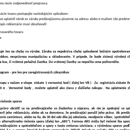
vou nesie zodpovednosť prepravca.
mácie tovaru postupujte nasledujúcim spôsobom:
vo uplatniť nárok zo záruky predávajúcemu písomne na adresu alebo e-mailom (do predme
pis reklamácie musí obsahovaťi:
movaného tovaru
e
huje len na chyby vo výrobe. Záruka sa nepokrýva chyby spôsobené bežným opotrebova
obkov, nesprávnou manipuláciou a skladovaním. V prípade, že bude zistená výrobná c
 kus, či vrátená peňažná čiastka. Do vrátenej čiastky sa nepočíta cena poštovného.
rogram - pre len pre zaregistrovaných zákazníkov
upu v našom e-shope získate 1 vernostný bod ( ďalej len VB ) . Za registráciu získate i
 € . Vernostné body , možete uplatniť ako zlavu z ďalšieho nákupu . Na uplatnenie z
 .
 riešenie sporov
 právo obrátiť sa na predávajúceho so žiadosťou o nápravu, ak nie je spokojný so s
avil jeho reklamáciu, alebo ak sa domnieva, že predávajúci porušil jeho práva. Ak predáv
ovie zamietavo, alebo na ňu, do 30 dní odo dňa jej odoslania, neodpovie vôbec, spotrebit
e alternatívneho riešenia sporu (ďalej len „ARS“). Formou ARS môžu byť riešené iba spor
edávajúcim a spotrebiteľom a spory s touto zmluvou súvisiace, s výnimkou sporov podľa