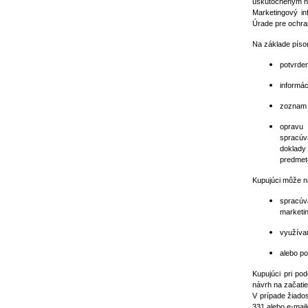
uskutočneným n
Marketingový i
Úrade pre ochra
Na základe píso
potvrden
informá
zoznam 
opravu 
spracúva
doklady 
predmet
Kupujúci môže n
spracúv
marketin
využíva
alebo p
Kupujúci pri po
návrh na začati
V prípade žiado
331 alebo e-mai