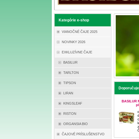
Kategórie e-shop
VIANOČNÉ ČAJE 2025
NOVINKY 2026
EXKLUZÍVNE ČAJE
BASILUR
TARLTON
TIPSON
Doporučuj
LIRAN
BASILUR M
KINGSLEAF
p
RISTON
ORGANSIA BIO
Č
ČAJOVÉ PRÍSLUŠENSTVO