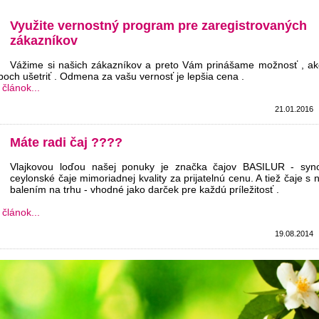
Využite vernostný program pre zaregistrovaných
zákazníkov
Vážime si našich zákazníkov a preto Vám prinášame možnosť , ak
poch ušetriť . Odmena za vašu vernosť je lepšia cena .
 článok...
21.01.2016
Máte radi čaj ????
Vlajkovou loďou našej ponuky je značka čajov BASILUR - sy
ceylonské čaje mimoriadnej kvality za prijatelnú cenu. A tiež čaje s 
balením na trhu - vhodné jako darček pre každú príležitosť .
 článok...
19.08.2014