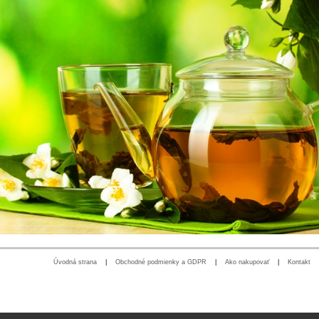
Úvodná strana
|
Obchodné podmienky a GDPR
|
Ako nakupovať
|
Kontakt