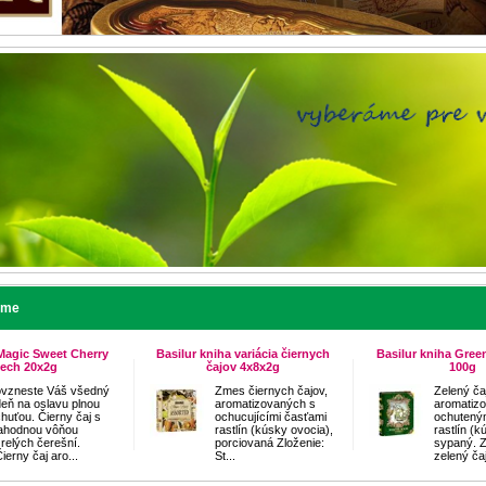
eme
agic Sweet Cherry
Basilur kniha variácia čiernych
Basilur kniha Green
lech 20x2g
čajov 4x8x2g
100g
ovzneste Váš všedný
Zmes čiernych čajov,
Zelený ča
deň na oslavu plnou
aromatizovaných s
aromatiz
chuťou. Čierny čaj s
ochucujícími časťami
ochutený
lahodnou vôňou
rastlín (kúsky ovocia),
rastlín (k
zrelých čerešní.
porciovaná Zloženie:
sypaný. Z
ierny čaj aro...
St...
zelený ča