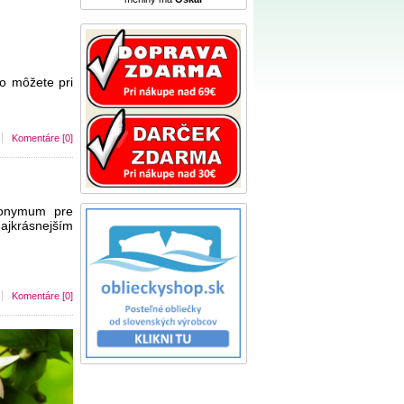
o môžete pri
Komentáre [0]
nonymum pre
najkrásnejším
Komentáre [0]