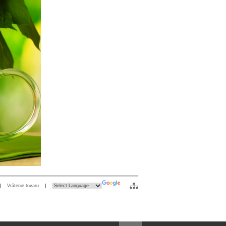
|
Vrátenie tovaru
|