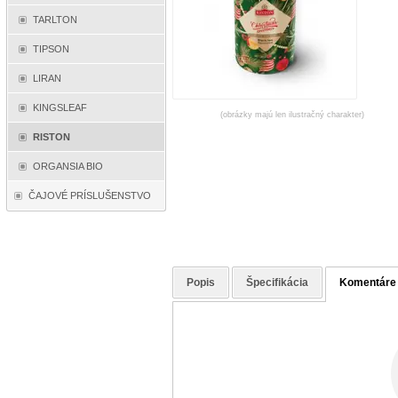
TARLTON
TIPSON
LIRAN
KINGSLEAF
(obrázky majú len ilustračný charakter)
RISTON
ORGANSIA BIO
ČAJOVÉ PRÍSLUŠENSTVO
Popis
Špecifikácia
Komentáre