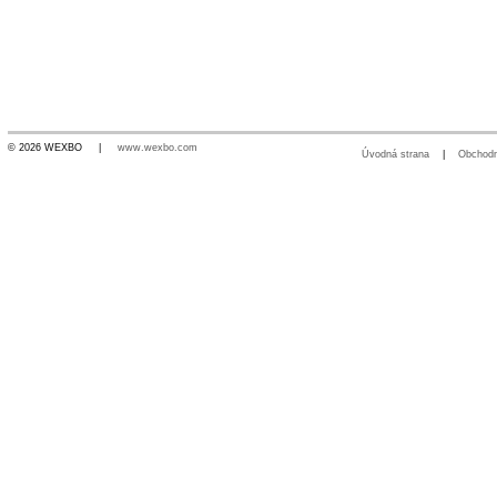
© 2026 WEXBO |
www.wexbo.com
Úvodná strana
|
Obchod