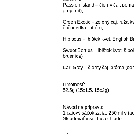
Passion Island – čierny čaj, pom
grepfruit),
Green Exotic – zelený čaj, ruža kv
čučoriedka, citrón),
Hibiscus – ibištek kvet, English Br
Sweet Berries – ibištek kvet, šípo
brusnica),
Earl Grey – čierny čaj, aróma (be
Hmotnosť:
52,5g (15x1,5, 15x2g)
Návod na prípravu:
1 čajový sáčok zaliať 250 ml vriace
Skladovať v suchu a chlade