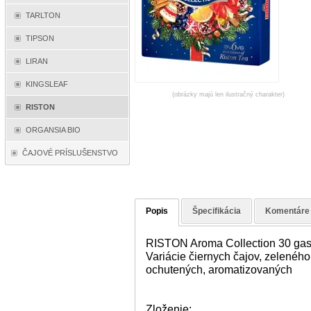
TARLTON
TIPSON
LIRAN
KINGSLEAF
(obrázky majú len ilustračný charakter)
RISTON
ORGANSIA BIO
ČAJOVÉ PRÍSLUŠENSTVO
Popis
Špecifikácia
Komentáre
RISTON Aroma Collection 30 gas
Variácie čiernych čajov, zeleného
ochutených, aromatizovaných
Zloženie: