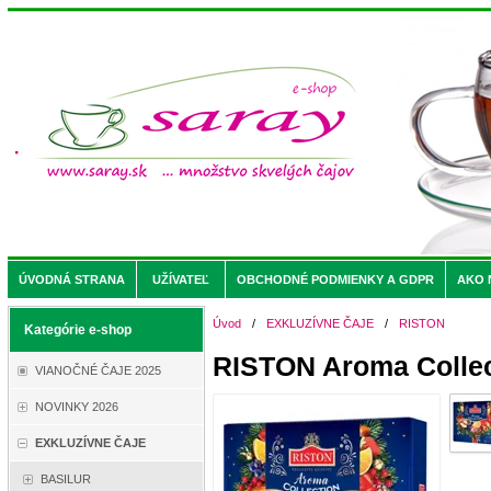
ÚVODNÁ STRANA
UŽÍVATEĽ
OBCHODNÉ PODMIENKY A GDPR
AKO 
Úvod
/
EXKLUZÍVNE ČAJE
/
RISTON
Kategórie e-shop
RISTON Aroma Collec
VIANOČNÉ ČAJE 2025
NOVINKY 2026
EXKLUZÍVNE ČAJE
BASILUR