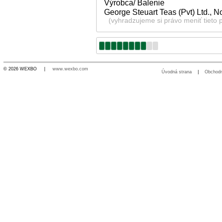
Výrobca/ Balenie
George Steuart Teas (Pvt) Ltd., 
(vyhradzujeme si právo meniť tieto 
© 2026 WEXBO |
www.wexbo.com
Úvodná strana
|
Obchod