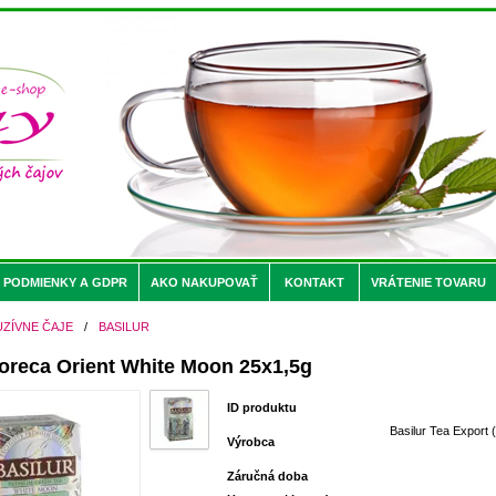
PODMIENKY A GDPR
AKO NAKUPOVAŤ
KONTAKT
VRÁTENIE TOVARU
UZÍVNE ČAJE
/
BASILUR
Horeca Orient White Moon 25x1,5g
ID produktu
Basilur Tea Export (
Výrobca
Záručná doba