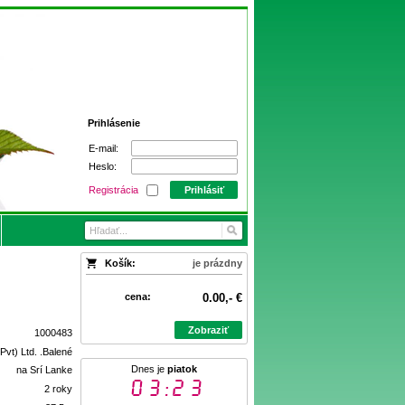
Prihlásenie
E-mail:
Heslo:
Registrácia
Prihlásiť
Košík:
je prázdny
cena:
0.00,- €
Zobraziť
1000483
Pvt) Ltd. .Balené
Dnes je
piatok
na Srí Lanke
03:23
2 roky