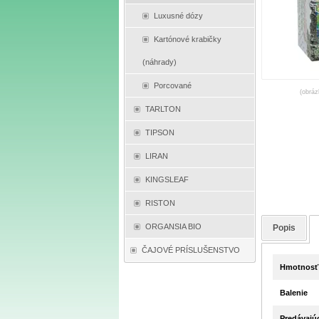
Luxusné dózy
Kartónové krabičky
(náhrady)
Porcované
(obráz
TARLTON
TIPSON
LIRAN
KINGSLEAF
RISTON
ORGANSIA BIO
Popis
ČAJOVÉ PRÍSLUŠENSTVO
Hmotnosť 
Balenie
Predávajú