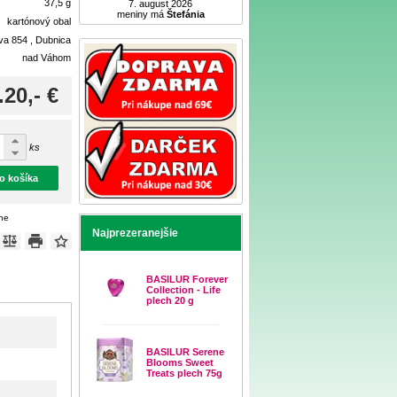
37,5 g
7. august 2026
meniny má
Štefánia
kartónový obal
ova 854 , Dubnica
nad Váhom
.20,- €
ks
do košíka
ene
Najprezeranejšie
BASILUR Forever
Collection - Life
plech 20 g
BASILUR Serene
Blooms Sweet
Treats plech 75g