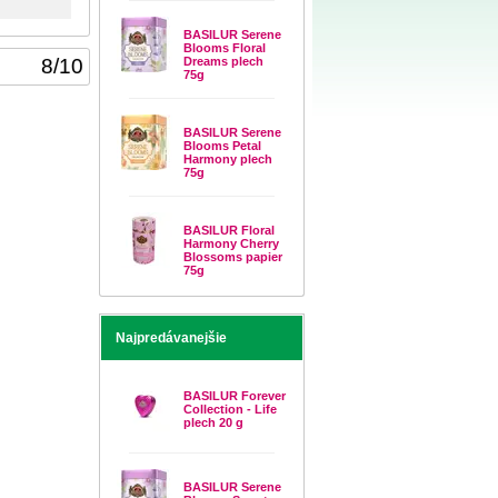
BASILUR Serene
Blooms Floral
8
/
10
Dreams plech
75g
BASILUR Serene
Blooms Petal
Harmony plech
75g
BASILUR Floral
Harmony Cherry
Blossoms papier
75g
Najpredávanejšie
BASILUR Forever
Collection - Life
plech 20 g
BASILUR Serene