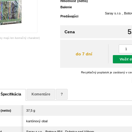
Hmotnosť (netto)
Balenie
Saray s.r.o. , Bott
Predávajúci
5
Cena
ky majú len ilustračný charakter)
do 7 dní
Vložiť 
Recyklačný poplatok je zarátaný v c
Špecifikácia
Komentáre
?
(netto)
37,5 g
kartónový obal
ci
Saray s.r.o. , Bottova 854 , Dubnica nad Váhom