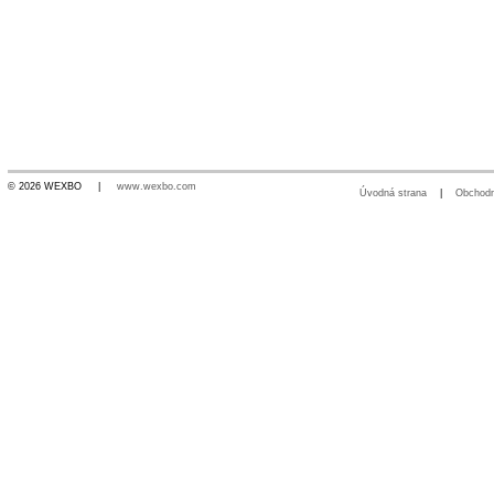
© 2026 WEXBO |
www.wexbo.com
Úvodná strana
|
Obchod