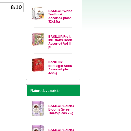
8
/
10
BASILUR White
Tea Book
Assorted plech
32x1,5g
BASILUR Fruit
Infusions Book
Assorted Vol III
pl...
BASILUR
Nostalgic Book
Assorted plech
32x2g
Najpredávanejšie
BASILUR Serene
Blooms Sweet
Treats plech 75g
BASILUR Serene