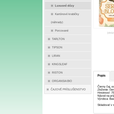
Luxusné dózy
Kartónové krabičky
(náhrady)
Porcované
(obráz
TARLTON
TIPSON
LIRAN
KINGSLEAF
RISTON
Popis
ORGANSIA BIO
Čierny čaj, 
ČAJOVÉ PRÍSLUŠENSTVO
Zloženie: či
Hmotnosť: 7
Návod na príp
Výrobca: Bas
Skladovať v 