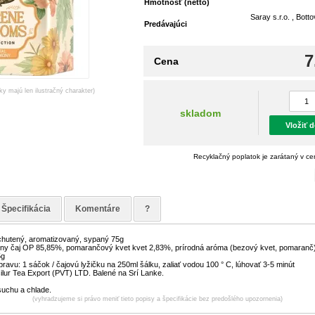
Hmotnosť (netto)
Saray s.r.o. , Bott
Predávajúci
7
Cena
ky majú len ilustračný charakter)
skladom
Vložiť 
Recyklačný poplatok je zarátaný v c
Špecifikácia
Komentáre
?
ochutený, aromatizovaný, sypaný 75g
erny čaj OP 85,85%, pomarančový kvet kvet 2,83%, prírodná aróma (bezový kvet, pomaranč
5g
ravu: 1 sáčok / čajovú lyžičku na 250ml šálku, zaliať vodou 100 ° C, lúhovať 3-5 minút
ilur Tea Export (PVT) LTD. Balené na Srí Lanke.
suchu a chlade.
(vyhradzujeme si právo meniť tieto popisy a špecifikácie bez predošlého upozornenia)