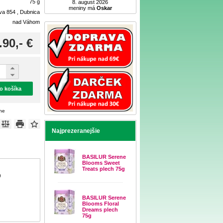
75 g
8. august 2026
meniny má
Oskar
ova 854 , Dubnica
nad Váhom
.90,- €
do košíka
ene
Najprezeranejšie
BASILUR Serene
Blooms Sweet
Treats plech 75g
)
BASILUR Serene
Blooms Floral
Dreams plech
75g