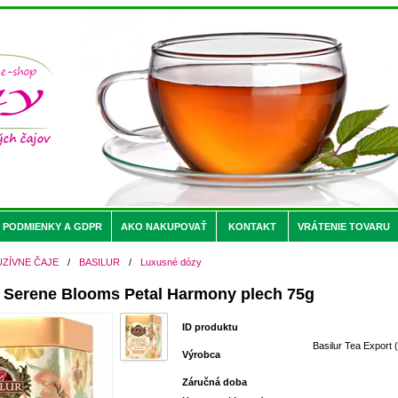
PODMIENKY A GDPR
AKO NAKUPOVAŤ
KONTAKT
VRÁTENIE TOVARU
UZÍVNE ČAJE
/
BASILUR
/
Luxusné dózy
Serene Blooms Petal Harmony plech 75g
ID produktu
Basilur Tea Export (
Výrobca
Záručná doba