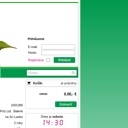
Prihlásenie
E-mail:
Heslo:
Registrácia
Prihlásiť
Košík:
je prázdny
cena:
0.00,- €
Zobraziť
1001385
Pvt) Ltd. .Balené
Dnes je
sobota
na Srí Lanke
14:30
2 roky