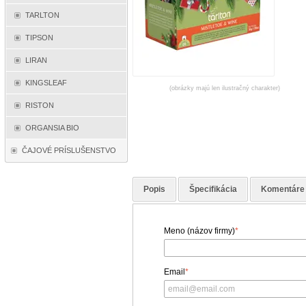
TARLTON
TIPSON
LIRAN
KINGSLEAF
(obrázky majú len ilustračný charakter)
RISTON
ORGANSIA BIO
ČAJOVÉ PRÍSLUŠENSTVO
Popis
Špecifikácia
Komentáre
Meno (názov firmy)
*
Email
*