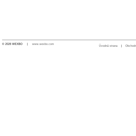
© 2026 WEXBO |
www.wexbo.com
Úvodná strana
|
Obchod