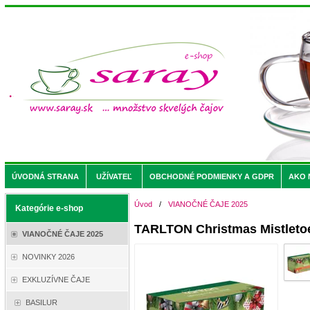
ÚVODNÁ STRANA
UŽÍVATEĽ
OBCHODNÉ PODMIENKY A GDPR
AKO 
Úvod
/
VIANOČNÉ ČAJE 2025
Kategórie e-shop
TARLTON Christmas Mistletoe
VIANOČNÉ ČAJE 2025
NOVINKY 2026
EXKLUZÍVNE ČAJE
BASILUR