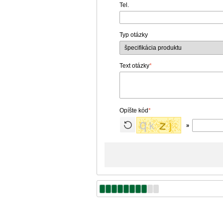
Tel.
Typ otázky
Text otázky
*
Opíšte kód
*
»