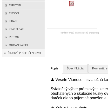
TARLTON
TIPSON
LIRAN
KINGSLEAF
(obrázky majú len ilustračný charakter)
RISTON
ORGANSIA BIO
ČAJOVÉ PRÍSLUŠENSTVO
Popis
Špecifikácia
Komentáre
🎄 Veselé Vianoce – sviatočná ko
Sviatočný výber prémiových zelen
obohatených o skutočné kúsky ovo
darček alebo príjemné potešenie 
🫖 Kolekcia obsahuje: