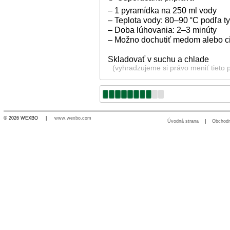
– 1 pyramídka na 250 ml vody
– Teplota vody: 80–90 °C podľa t
– Doba lúhovania: 2–3 minúty
– Možno dochutiť medom alebo ci
Skladovať v suchu a chlade
(vyhradzujeme si právo meniť tieto 
© 2026 WEXBO |
www.wexbo.com
Úvodná strana
|
Obchod