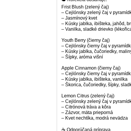
Frist Blush (zelený čaj)
– Cejlónsky zelený čaj v pyramíd
– Jasmínový kvet
– Kúsky jablka, ibišteka, jahôd, b
– Vanilka, sladké drievko (lékořic
Youth Berry (čierny čaj)
– Cejlónsky čierny čaj v pyramíd
– Kúsky jablka, čučoriedky, mali
– Šípky, aróma višní
Apple Cinnamon (čierny čaj)
– Cejlónsky čierny čaj v pyramíd
– Kúsky jablka, ibišteka, vanilka
– Škorica, čučoriedky, šípky, slad
Lemon Citrus (zelený čaj)
– Cejlónsky zelený čaj v pyramíd
– Citrónová tráva a kôra
– Zázvor, mäta prieporná
– Kvet nechtíka, modrá nevädza
☕ Odporúčaná príprava