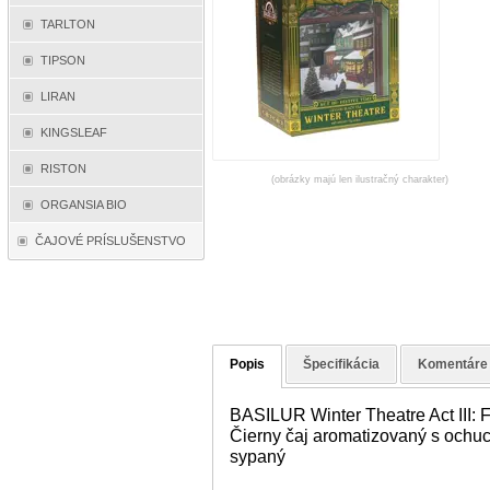
TARLTON
TIPSON
LIRAN
KINGSLEAF
RISTON
(obrázky majú len ilustračný charakter)
ORGANSIA BIO
ČAJOVÉ PRÍSLUŠENSTVO
Popis
Špecifikácia
Komentáre
BASILUR Winter Theatre Act III: 
Čierny čaj aromatizovaný s ochucu
sypaný