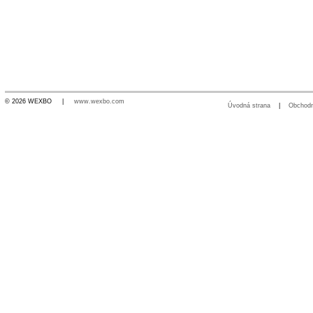
© 2026 WEXBO |
www.wexbo.com
Úvodná strana
|
Obchod