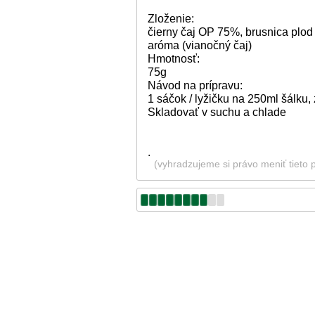
Zloženie:
čierny čaj OP 75%, brusnica plo
aróma (vianočný čaj)
Hmotnosť:
75g
Návod na prípravu:
1 sáčok / lyžičku na 250ml šálku,
Skladovať v suchu a chlade
.
(vyhradzujeme si právo meniť tieto 