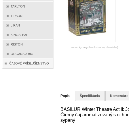
TARLTON
TIPSON
LIRAN
KINGSLEAF
RISTON
(obrázky majú len ilustračný charakter)
ORGANSIA BIO
ČAJOVÉ PRÍSLUŠENSTVO
Popis
Špecifikácia
Komentáre
BASILUR Winter Theatre Act II: J
Čierny čaj aromatizovaný s ochucu
sypaný