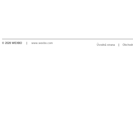
© 2026 WEXBO |
www.wexbo.com
Úvodná strana
|
Obchod