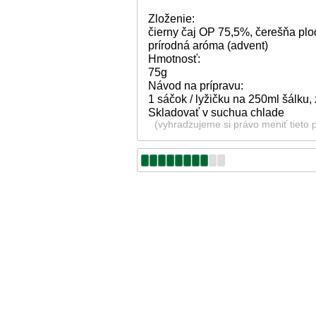
Zloženie:
čierny čaj OP 75,5%, čerešňa pl
prírodná aróma (advent)
Hmotnosť:
75g
Návod na prípravu:
1 sáčok / lyžičku na 250ml šálku,
Skladovať v suchua chlade
(vyhradzujeme si právo meniť tieto 