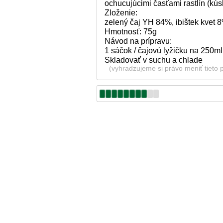
ochucujúcimi časťami rastlín (kús
Zloženie:
zelený čaj YH 84%, ibištek kvet 8
Hmotnosť: 75g
Návod na prípravu:
1 sáčok / čajovú lyžičku na 250ml
Skladovať v suchu a chlade
(vyhradzujeme si právo meniť tieto 