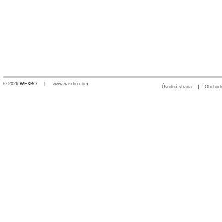
© 2026 WEXBO |
www.wexbo.com
Úvodná strana
|
Obchod