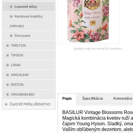
Luxusné dózy
Kartónové krabičky
(náhrady)
Porcované
TARLTON
(obrázky majú len ilustračný charakter)
TIPSON
LIRAN
KINGSLEAF
RISTON
ORGANSIA BIO
Popis
Špecifikácia
Komentáre
ČAJOVÉ PRÍSLUŠENSTVO
BASILUR Vintage Blossoms Ros
Magická kombinácia kvetov ruží a
čajom Young Hyson. Sladký, omam
Vaším obľúbeným dezertom, aleb