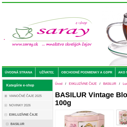
ÚVODNÁ STRANA
UŽÍVATEĽ
OBCHODNÉ PODMIENKY A GDPR
AKO 
Úvod
/
EXKLUZÍVNE ČAJE
/
BASILUR
/
Lu
Kategórie e-shop
BASILUR Vintage Bl
VIANOČNÉ ČAJE 2025
100g
NOVINKY 2026
EXKLUZÍVNE ČAJE
BASILUR