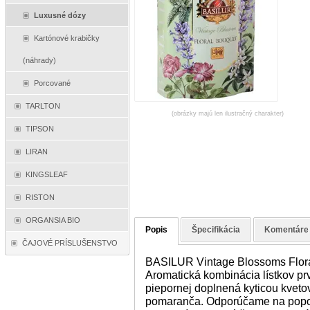
Luxusné dózy
Kartónové krabičky
(náhrady)
Porcované
TARLTON
(obrázky majú len ilustračný charakter)
TIPSON
LIRAN
KINGSLEAF
RISTON
ORGANSIA BIO
Popis
Špecifikácia
Komentáre
ČAJOVÉ PRÍSLUŠENSTVO
BASILUR Vintage Blossoms Flor
Aromatická kombinácia lístkov pr
piepornej doplnená kyticou kvetov
pomaranča. Odporúčame na popol