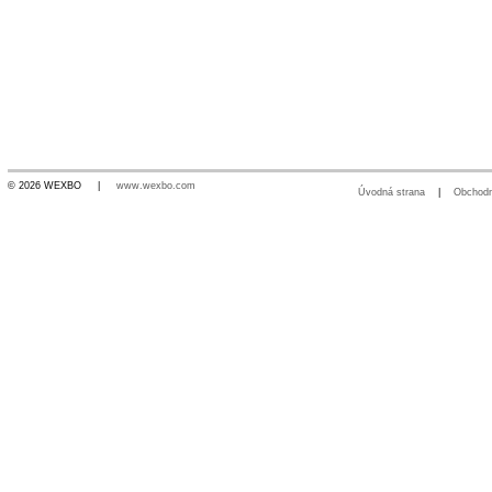
© 2026 WEXBO |
www.wexbo.com
Úvodná strana
|
Obchod