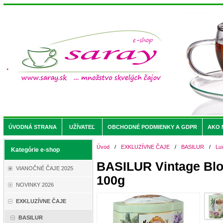
ÚVODNÁ STRANA
UŽÍVATEĽ
OBCHODNÉ PODMIENKY A GDPR
AKO 
Úvod
/
EXKLUZÍVNE ČAJE
/
BASILUR
/
Lu
Kategórie e-shop
BASILUR Vintage Blo
VIANOČNÉ ČAJE 2025
100g
NOVINKY 2026
EXKLUZÍVNE ČAJE
BASILUR