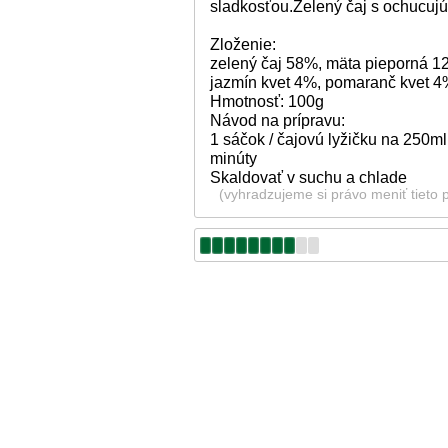
sladkosťou.Zelený čaj s ochucujú
Zloženie:
zelený čaj 58%, mäta pieporná 12
jazmín kvet 4%, pomaranč kvet 4
Hmotnosť: 100g
Návod na prípravu:
1 sáčok / čajovú lyžičku na 250ml
minúty
Skaldovať v suchu a chlade
(vyhradzujeme si právo meniť tieto 