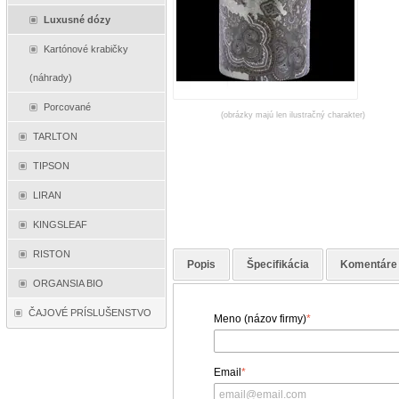
Luxusné dózy
Kartónové krabičky
(náhrady)
Porcované
(obrázky majú len ilustračný charakter)
TARLTON
TIPSON
LIRAN
KINGSLEAF
RISTON
Popis
Špecifikácia
Komentáre
ORGANSIA BIO
ČAJOVÉ PRÍSLUŠENSTVO
Meno (názov firmy)
*
Email
*