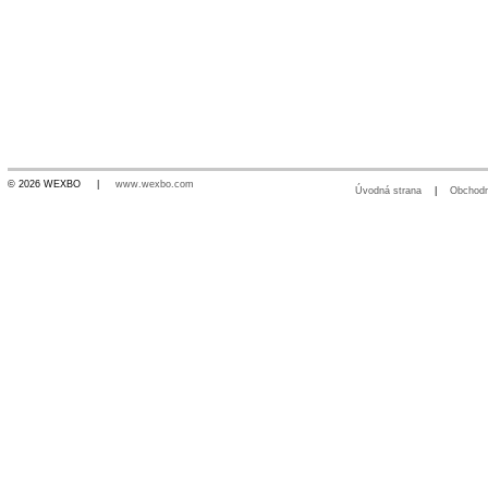
© 2026 WEXBO |
www.wexbo.com
Úvodná strana
|
Obchod