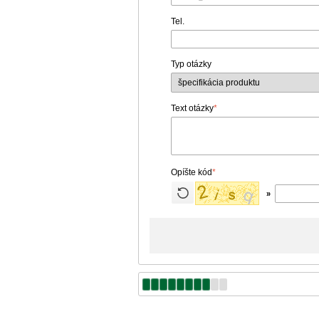
Tel.
Typ otázky
Text otázky
*
Opíšte kód
*
»