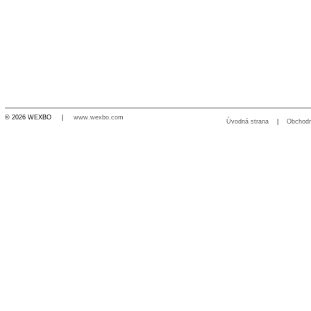
© 2026 WEXBO |
www.wexbo.com
Úvodná strana
|
Obchod