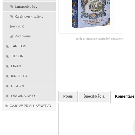
Luxusné dózy
Kartónové krabičky
(náhrady)
Porcované
(obrázky majú len ilustračný charakter)
TARLTON
TIPSON
LIRAN
KINGSLEAF
RISTON
ORGANSIA BIO
Popis
Špecifikácia
Komentáre
ČAJOVÉ PRÍSLUŠENSTVO