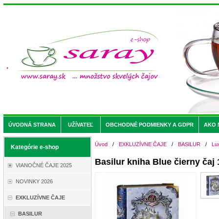
ÚVODNÁ STRANA
UŽÍVATEĽ
OBCHODNÉ PODMIENKY A GDPR
AKO 
Úvod
/
EXKLUZÍVNE ČAJE
/
BASILUR
/
Lu
Kategórie e-shop
Basilur kniha Blue čierny čaj
VIANOČNÉ ČAJE 2025
NOVINKY 2026
EXKLUZÍVNE ČAJE
BASILUR