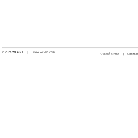
© 2026 WEXBO |
www.wexbo.com
Úvodná strana
|
Obchod