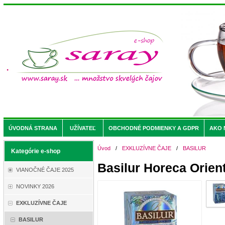
ÚVODNÁ STRANA
UŽÍVATEĽ
OBCHODNÉ PODMIENKY A GDPR
AKO 
Úvod
/
EXKLUZÍVNE ČAJE
/
BASILUR
Kategórie e-shop
Basilur Horeca Orien
VIANOČNÉ ČAJE 2025
NOVINKY 2026
EXKLUZÍVNE ČAJE
BASILUR