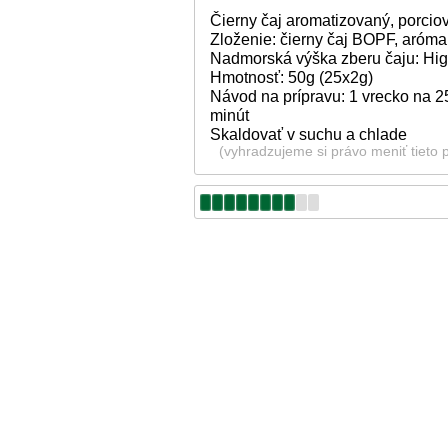
Čierny čaj aromatizovaný, porcio
Zloženie: čierny čaj BOPF, aróm
Nadmorská výška zberu čaju: Hi
Hmotnosť: 50g (25x2g)
Návod na prípravu: 1 vrecko na 25
minút
Skaldovať v suchu a chlade
(vyhradzujeme si právo meniť tieto 