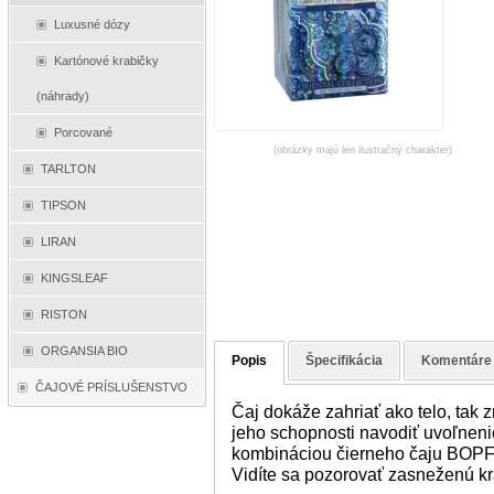
Luxusné dózy
Kartónové krabičky
(náhrady)
Porcované
(obrázky majú len ilustračný charakter)
TARLTON
TIPSON
LIRAN
KINGSLEAF
RISTON
ORGANSIA BIO
Popis
Špecifikácia
Komentáre
ČAJOVÉ PRÍSLUŠENSTVO
Čaj dokáže zahriať ako telo, tak 
jeho schopnosti navodiť uvoľneni
kombináciou čierneho čaju BOP
Vidíte sa pozorovať zasneženú k