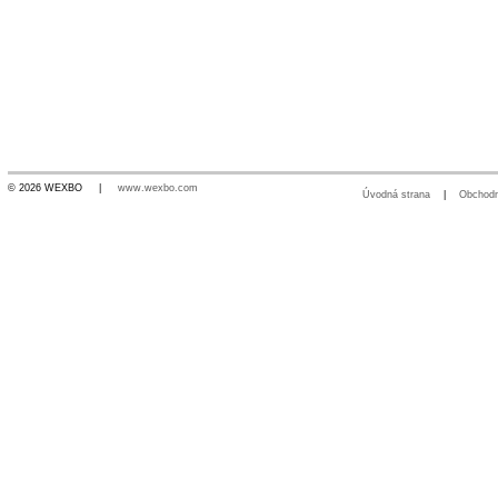
© 2026 WEXBO |
www.wexbo.com
Úvodná strana
|
Obchod