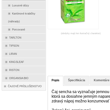
Luxusné dózy
Kartónové krabičky
(náhrady)
Porcované
(obrázky majú len ilustračný charakter)
TARLTON
TIPSON
LIRAN
KINGSLEAF
RISTON
ORGANSIA BIO
Popis
Špecifikácia
Komentáre
ČAJOVÉ PRÍSLUŠENSTVO
Čaj sencha sa vyznačuje jemnou 
ktorá sa dosiahne jemným naparen
zdravý nápoj možno konzumovať 