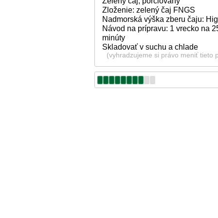
Zelený čaj, porciovaný
Zloženie: zelený čaj FNGS
Nadmorská výška zberu čaju: Hi
Návod na prípravu: 1 vrecko na 25
minúty
Skladovať v suchu a chlade
(vyhradzujeme si právo meniť tieto 