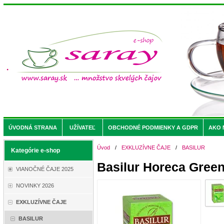
ÚVODNÁ STRANA
UŽÍVATEĽ
OBCHODNÉ PODMIENKY A GDPR
AKO 
Úvod
/
EXKLUZÍVNE ČAJE
/
BASILUR
Kategórie e-shop
Basilur Horeca Gree
VIANOČNÉ ČAJE 2025
NOVINKY 2026
EXKLUZÍVNE ČAJE
BASILUR