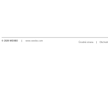
© 2026 WEXBO |
www.wexbo.com
Úvodná strana
|
Obchod