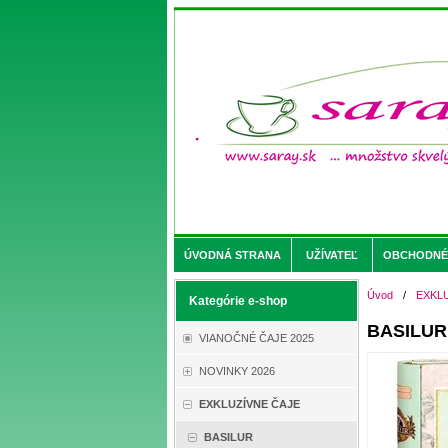
ÚVODNÁ STRANA
UŽÍVATEĽ
OBCHODNÉ 
Úvod
/
EXKL
Kategórie e-shop
BASILUR F
VIANOČNÉ ČAJE 2025
NOVINKY 2026
EXKLUZÍVNE ČAJE
BASILUR