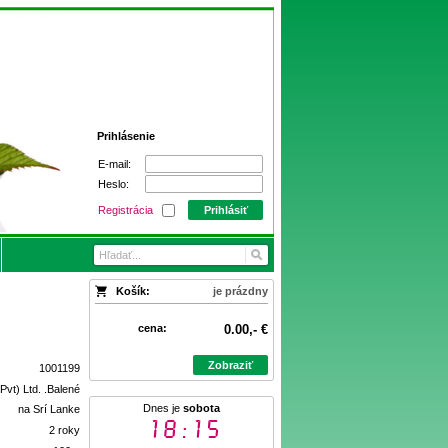
Prihlásenie
E-mail:
Heslo:
Registrácia
Prihlásiť
Košík:
je prázdny
cena:
0.00,- €
Zobraziť
1001199
Pvt) Ltd. .Balené
Dnes je
sobota
na Srí Lanke
18:15
2 roky