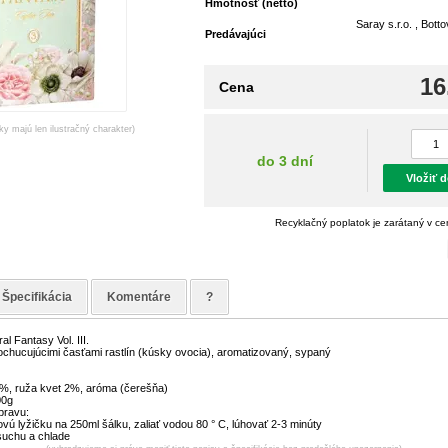
Hmotnosť (netto)
Saray s.r.o. , Bott
Predávajúci
16
Cena
ky majú len ilustračný charakter)
do 3 dní
Vložiť 
Recyklačný poplatok je zarátaný v c
Špecifikácia
Komentáre
?
l Fantasy Vol. III.
 ochucujúcimi časťami rastlín (kúsky ovocia), aromatizovaný, sypaný
4%, ruža kvet 2%, aróma (čerešňa)
00g
pravu:
ovú lyžičku na 250ml šálku, zaliať vodou 80 ° C, lúhovať 2-3 minúty
suchu a chlade