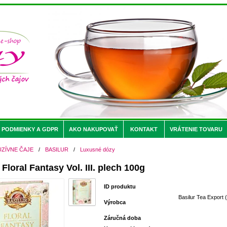
PODMIENKY A GDPR
AKO NAKUPOVAŤ
KONTAKT
VRÁTENIE TOVARU
UZÍVNE ČAJE
/
BASILUR
/
Luxusné dózy
loral Fantasy Vol. III. plech 100g
ID produktu
Basilur Tea Export (
Výrobca
Záručná doba