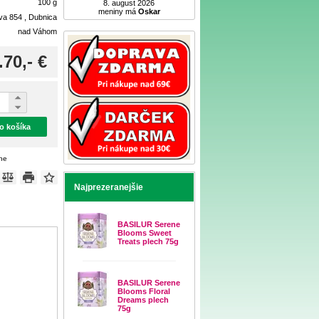
100 g
8. august 2026
meniny má
Oskar
ova 854 , Dubnica
nad Váhom
.70,- €
do košíka
ene
Najprezeranejšie
BASILUR Serene
Blooms Sweet
Treats plech 75g
BASILUR Serene
Blooms Floral
Dreams plech
75g