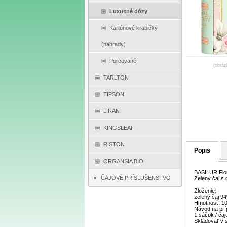
Luxusné dózy
Kartónové krabičky
(náhrady)
Porcované
(obráz
TARLTON
TIPSON
LIRAN
KINGSLEAF
RISTON
Popis
ORGANSIA BIO
BASILUR Flora
ČAJOVÉ PRÍSLUŠENSTVO
Zelený čaj s
Zloženie:
zelený čaj 9
Hmotnosť: 1
Návod na prí
1 sáčok / čaj
Skladovať v 