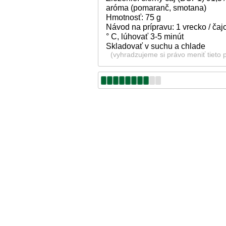
aróma (pomaranč, smotana)
Hmotnosť: 75 g
Návod na prípravu: 1 vrecko / čaj
° C, lúhovať 3-5 minút
Skladovať v suchu a chlade
(vyhradzujeme si právo meniť tieto 