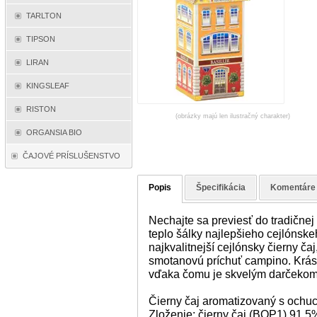
TARLTON
TIPSON
LIRAN
KINGSLEAF
RISTON
(obrázky majú len ilustračný charakter)
ORGANSIA BIO
ČAJOVÉ PRÍSLUŠENSTVO
Popis
Špecifikácia
Komentáre
Nechajte sa previesť do tradičnej 
teplo šálky najlepšieho cejlónsk
najkvalitnejší cejlónsky čierny 
smotanovú príchuť campino. Krás
vďaka čomu je skvelým darčekom p
Čierny čaj aromatizovaný s ochucu
Zloženie: čierny čaj (BOP1) 91,