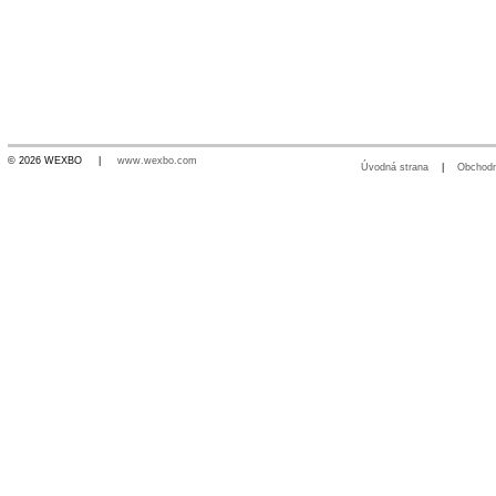
© 2026 WEXBO |
www.wexbo.com
Úvodná strana
|
Obchod