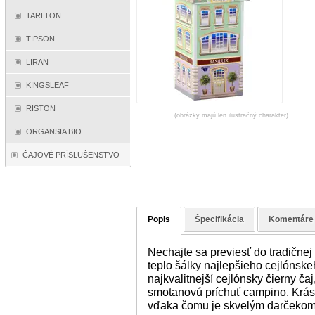
TARLTON
TIPSON
LIRAN
KINGSLEAF
RISTON
(obrázky majú len ilustračný charakter)
ORGANSIA BIO
ČAJOVÉ PRÍSLUŠENSTVO
Popis
Špecifikácia
Komentáre
Nechajte sa previesť do tradičnej 
teplo šálky najlepšieho cejlónsk
najkvalitnejší cejlónsky čierny 
smotanovú príchuť campino. Krás
vďaka čomu je skvelým darčekom p