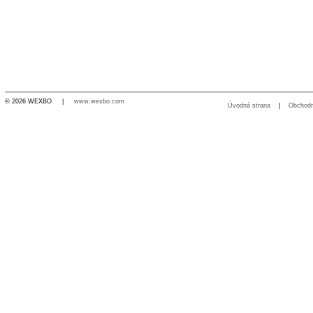
© 2026 WEXBO |
www.wexbo.com
Úvodná strana
|
Obchod