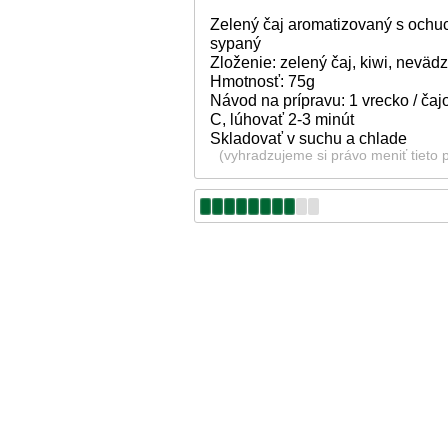
Zelený čaj aromatizovaný s ochucu
sypaný
Zloženie: zelený čaj, kiwi, neväd
Hmotnosť: 75g
Návod na prípravu: 1 vrecko / čaj
C, lúhovať 2-3 minút
Skladovať v suchu a chlade
(vyhradzujeme si právo meniť tieto 