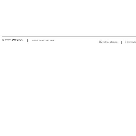
© 2026 WEXBO |
www.wexbo.com
Úvodná strana
|
Obchod