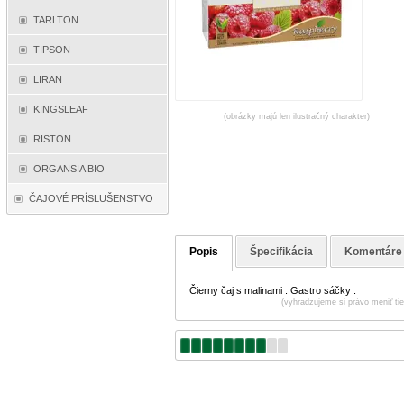
TARLTON
TIPSON
LIRAN
KINGSLEAF
(obrázky majú len ilustračný charakter)
RISTON
ORGANSIA BIO
ČAJOVÉ PRÍSLUŠENSTVO
Popis
Špecifikácia
Komentáre
Čierny čaj s malinami . Gastro sáčky .
(vyhradzujeme si právo meniť tie