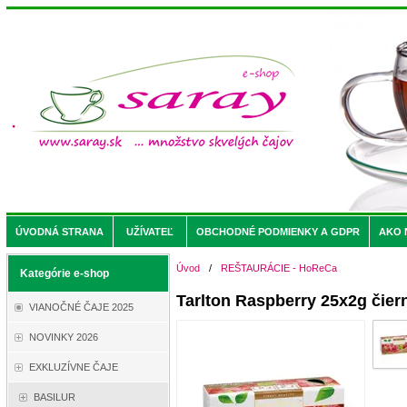
ÚVODNÁ STRANA
UŽÍVATEĽ
OBCHODNÉ PODMIENKY A GDPR
AKO 
Úvod
/
REŠTAURÁCIE - HoReCa
Kategórie e-shop
Tarlton Raspberry 25x2g čier
VIANOČNÉ ČAJE 2025
NOVINKY 2026
EXKLUZÍVNE ČAJE
BASILUR