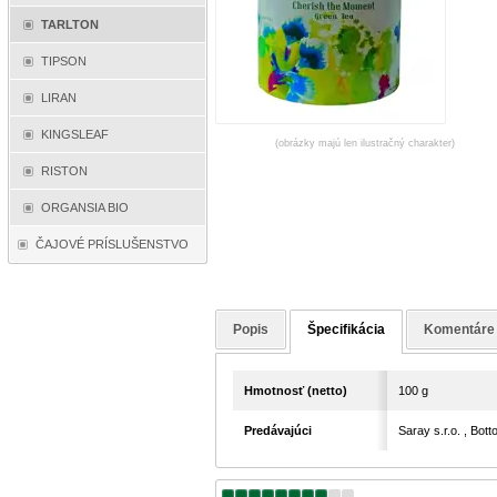
TARLTON
TIPSON
LIRAN
KINGSLEAF
(obrázky majú len ilustračný charakter)
RISTON
ORGANSIA BIO
ČAJOVÉ PRÍSLUŠENSTVO
Popis
Špecifikácia
Komentáre
Hmotnosť (netto)
100 g
Predávajúci
Saray s.r.o. , Bo