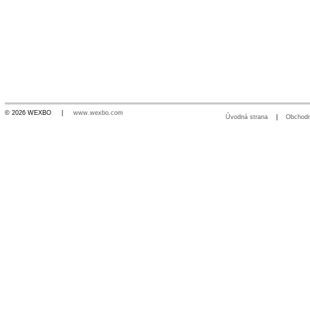
© 2026 WEXBO |
www.wexbo.com
Úvodná strana
|
Obchod