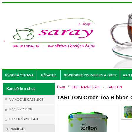
ÚVODNÁ STRANA
UŽÍVATEĽ
OBCHODNÉ PODMIENKY A GDPR
AKO 
Úvod
/
EXKLUZÍVNE ČAJE
/
TARLTON
Kategórie e-shop
TARLTON Green Tea Ribbon C
VIANOČNÉ ČAJE 2025
NOVINKY 2026
EXKLUZÍVNE ČAJE
BASILUR