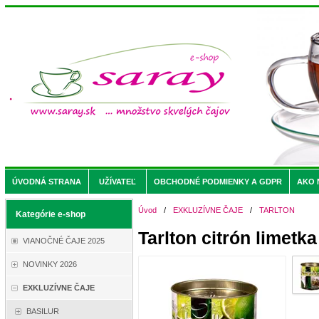
ÚVODNÁ STRANA
UŽÍVATEĽ
OBCHODNÉ PODMIENKY A GDPR
AKO 
Úvod
/
EXKLUZÍVNE ČAJE
/
TARLTON
Kategórie e-shop
Tarlton citrón limetk
VIANOČNÉ ČAJE 2025
NOVINKY 2026
EXKLUZÍVNE ČAJE
BASILUR