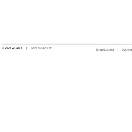
© 2026 WEXBO |
www.wexbo.com
Úvodná strana
|
Obchod