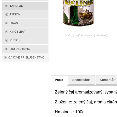
TARLTON
TIPSON
LIRAN
KINGSLEAF
(obrázky majú len ilustračný charakter)
RISTON
ORGANSIA BIO
ČAJOVÉ PRÍSLUŠENSTVO
Popis
Špecifikácia
Komentáre
Zelený čaj aromatizovaný, sypaný
Zloženie: zelený čaj, aróma citrón
Hmotnosť: 100g