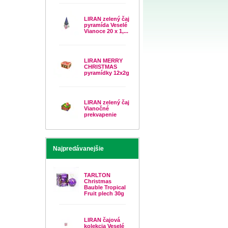
LIRAN zelený čaj
pyramída Veselé
Vianoce 20 x 1,...
LIRAN MERRY
CHRISTMAS
pyramídky 12x2g
LIRAN zelený čaj
Vianočné
prekvapenie
Najpredávanejšie
TARLTON
Christmas
Bauble Tropical
Fruit plech 30g
LIRAN čajová
kolekcia Veselé