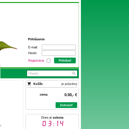
Prihlásenie
E-mail:
Heslo:
Registrácia
Prihlásiť
Košík:
je prázdny
cena:
0.00,- €
Zobraziť
Dnes je
sobota
03:14
a.