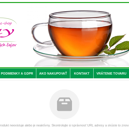
PODMIENKY A GDPR
AKO NAKUPOVAŤ
KONTAKT
VRÁTENIE TOVARU
rodukt neexistuje alebo je neaktívny. Skontrolujte si správnosť URL adresy a skúste to znov