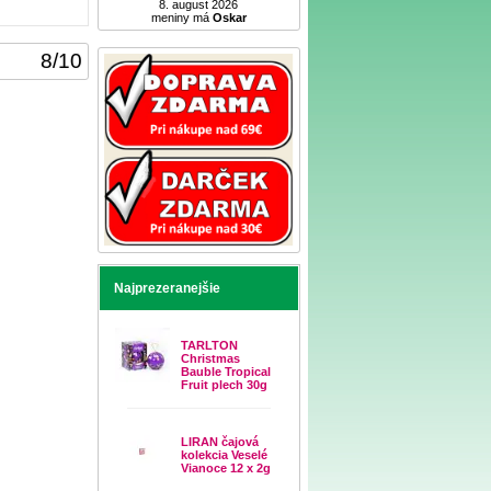
8. august 2026
meniny má
Oskar
8
/
10
Najprezeranejšie
TARLTON
Christmas
Bauble Tropical
Fruit plech 30g
LIRAN čajová
kolekcia Veselé
Vianoce 12 x 2g