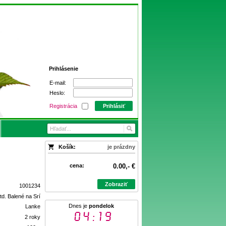
Prihlásenie
E-mail:
Heslo:
Registrácia
Prihlásiť
Košík:
je prázdny
cena:
0.00,- €
Zobraziť
1001234
td. Balené na Srí
Dnes je
pondelok
Lanke
04:19
2 roky