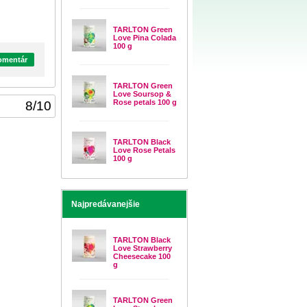
TARLTON Green
Love Pina Colada
100 g
komentár
TARLTON Green
Love Soursop &
Rose petals 100 g
8
/
10
TARLTON Black
Love Rose Petals
100 g
Najpredávanejšie
TARLTON Black
Love Strawberry
Cheesecake 100
g
TARLTON Green