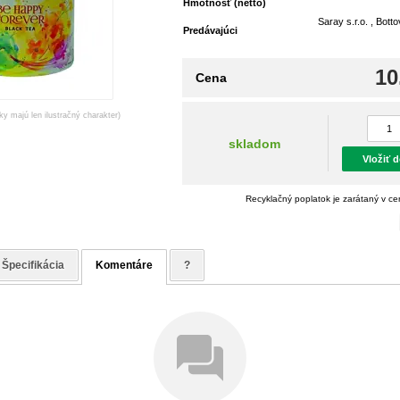
Hmotnosť (netto)
Saray s.r.o. , Bott
Predávajúci
10
Cena
ky majú len ilustračný charakter)
skladom
Vložiť 
Recyklačný poplatok je zarátaný v c
Špecifikácia
Komentáre
?