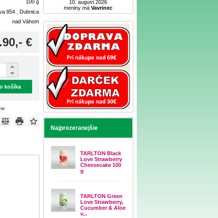
100 g
10. august 2026
meniny má
Vavrinec
ova 854 , Dubnica
nad Váhom
.90,- €
do košíka
ene
Najprezeranejšie
TARLTON Black
Love Strawberry
Cheesecake 100
g
TARLTON Green
Love Strawberry,
Cucumber & Aloe
v...