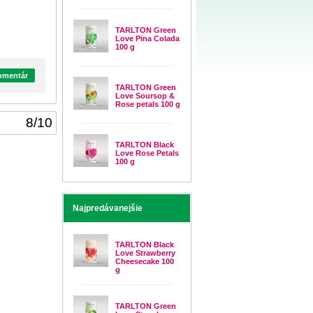
TARLTON Green
Love Pina Colada
100 g
komentár
TARLTON Green
Love Soursop &
Rose petals 100 g
8
/
10
TARLTON Black
Love Rose Petals
100 g
Najpredávanejšie
TARLTON Black
Love Strawberry
Cheesecake 100
g
TARLTON Green