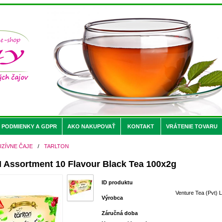
PODMIENKY A GDPR
AKO NAKUPOVAŤ
KONTAKT
VRÁTENIE TOVARU
UZÍVNE ČAJE
/
TARLTON
Assortment 10 Flavour Black Tea 100x2g
ID produktu
Venture Tea (Pvt) L
Výrobca
Záručná doba