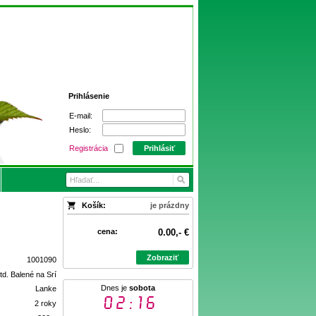
Prihlásenie
E-mail:
Heslo:
Registrácia
Prihlásiť
Košík:
je prázdny
cena:
0.00,- €
Zobraziť
1001090
td. Balené na Srí
Dnes je
sobota
Lanke
02:16
2 roky