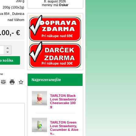
200 g
8. august 2026
meniny má
Oskar
200g (100x2g)
ova 854 , Dubnica
nad Váhom
.00,- €
do košíka
ene
Najprezeranejšie
TARLTON Black
Love Strawberry
Cheesecake 100
g
TARLTON Green
Love Strawberry,
Cucumber & Aloe
v...