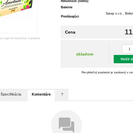
Hmotnosť (netto)
Balenie
Saray s.r.o. , Bott
Predávajúci
11
Cena
ky majú len ilustračný charakter)
skladom
Vložiť 
Recyklačný poplatok je zarátaný v c
Špecifikácia
Komentáre
?