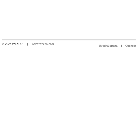
© 2026 WEXBO |
www.wexbo.com
Úvodná strana
|
Obchod