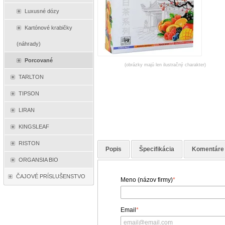
Luxusné dózy
Kartónové krabičky
(náhrady)
Porcované
(obrázky majú len ilustračný charakter)
TARLTON
TIPSON
LIRAN
KINGSLEAF
RISTON
Popis
Špecifikácia
Komentáre
ORGANSIA BIO
ČAJOVÉ PRÍSLUŠENSTVO
Meno (názov firmy)
*
Email
*