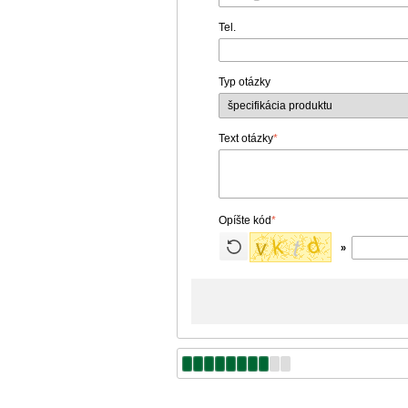
Tel.
Typ otázky
Text otázky
*
Opíšte kód
*
»