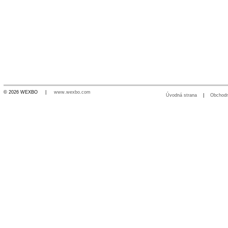
© 2026 WEXBO |
www.wexbo.com
Úvodná strana
|
Obchod