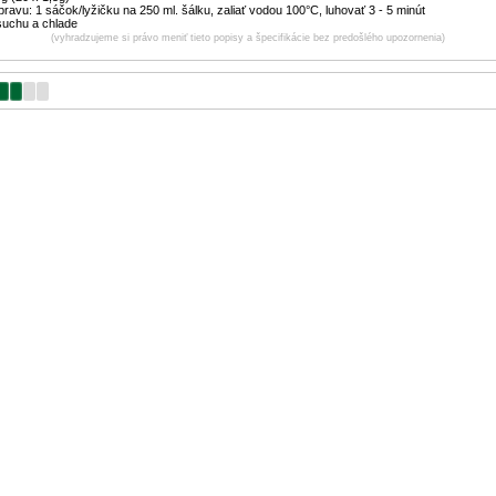
ravu: 1 sáčok/lyžičku na 250 ml. šálku, zaliať vodou 100°C, luhovať 3 - 5 minút
suchu a chlade
(vyhradzujeme si právo meniť tieto popisy a špecifikácie bez predošlého upozornenia)