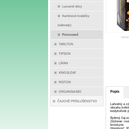
Luxusné dózy
Kartónové krabičky
(náhrady)
Porcované
(obráz
TARLTON
TIPSON
LIRAN
KINGSLEAF
RISTON
Popis
ORGANSIA BIO
ČAJOVÉ PRÍSLUŠENSTVO
Lahodný a zd
obsahu kofeí
kedykoľvek p
Bylinný čaj 
Zloženie: ro
broskyne.
Hmotnosť: 30