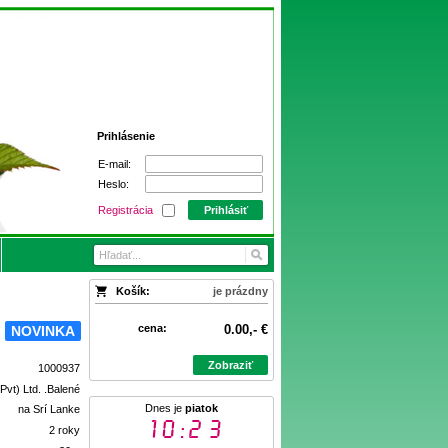
Prihlásenie
E-mail:
Heslo:
Registrácia
Prihlásiť
Košík:
je prázdny
cena:
0.00,- €
NOVINKA
Zobraziť
1000937
Pvt) Ltd. .Balené
Dnes je
piatok
na Srí Lanke
10:23
2 roky