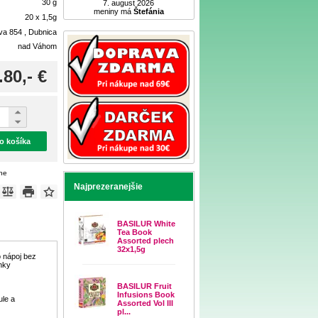
30 g
7. august 2026
meniny má
Štefánia
20 x 1,5g
ova 854 , Dubnica
nad Váhom
.80,- €
do košíka
ene
Najprezeranejšie
BASILUR White
Tea Book
Assorted plech
32x1,5g
o nápoj bez
nky
BASILUR Fruit
Infusions Book
ule a
Assorted Vol III
pl...