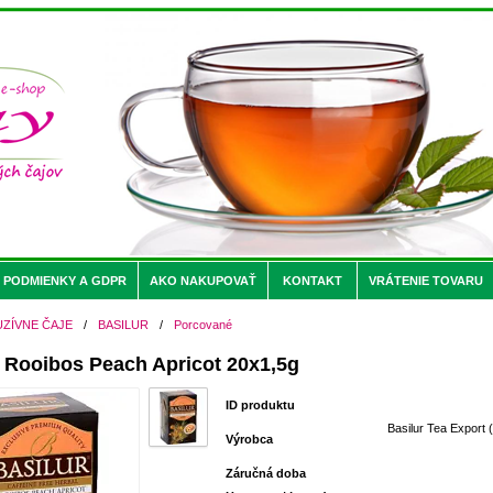
PODMIENKY A GDPR
AKO NAKUPOVAŤ
KONTAKT
VRÁTENIE TOVARU
UZÍVNE ČAJE
/
BASILUR
/
Porcované
Rooibos Peach Apricot 20x1,5g
ID produktu
Basilur Tea Export (
Výrobca
Záručná doba