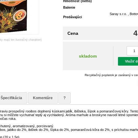
Hmotnosť (netto)
Balenie
Saray s.r.o. , Bott
Predávajúci
4
Cena
ky majú len ilustračný charakter)
skladom
Vložiť 
Recyklačný poplatok je zarátaný v c
Špecifikácia
Komentáre
?
raviu prospešný rooibos doplnený kúskami jabĺk, ibišteka, šípok a pomarančovej kôry. Tent
nu si môžete vychutnať teplý aj vychladený. Aróma marhule a broskyne navodí letné spomie
očas roka.
ochutený, aromatizovaný, porciovaný.
oibos, jablko do 2%, ibištek do 2%, šípka do 2%, pomarančová kôra do 2%, s príchuťou marh
g (20 x 1,5g)