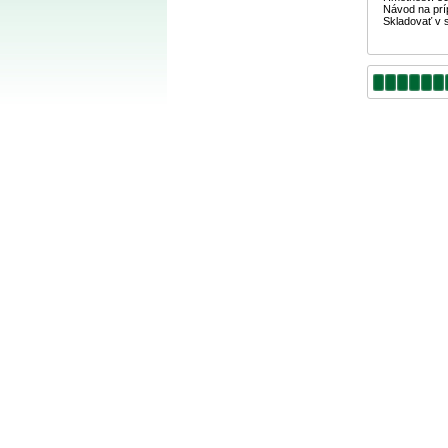
Návod na príp
Skladovať v 