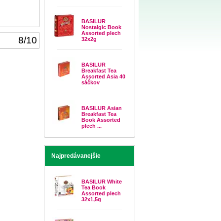
BASILUR
Nostalgic Book
Assorted plech
8
/
10
32x2g
BASILUR
Breakfast Tea
Assorted Asia 40
sáčkov
BASILUR Asian
Breakfast Tea
Book Assorted
plech ...
Najpredávanejšie
BASILUR White
Tea Book
Assorted plech
32x1,5g