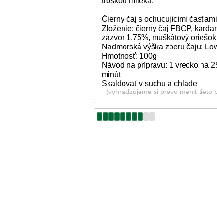
troškou mlieka.
Čierny čaj s ochucujícími časťami
Zloženie: čierny čaj FBOP, kard
zázvor 1,75%, muškátový oriešok
Nadmorská výška zberu čaju: L
Hmotnosť: 100g
Návod na prípravu: 1 vrecko na 25
minút
Skaldovať v suchu a chlade
(vyhradzujeme si právo meniť tieto 