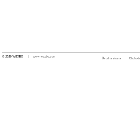
© 2026 WEXBO |
www.wexbo.com
Úvodná strana
|
Obchod