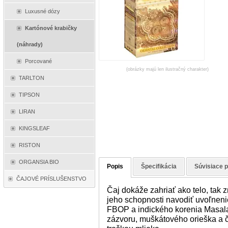
Luxusné dózy
Kartónové krabičky
(náhrady)
Porcované
(obrázky majú len ilustračný charakter)
TARLTON
TIPSON
LIRAN
KINGSLEAF
RISTON
ORGANSIA BIO
Popis
Špecifikácia
Súvisiace 
ČAJOVÉ PRÍSLUŠENSTVO
Čaj dokáže zahriať ako telo, tak 
jeho schopnosti navodiť uvoľnen
FBOP a indického korenia Masala
zázvoru, muškátového orieška a č