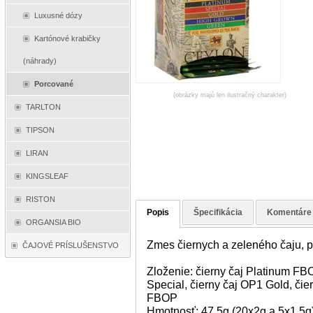
Luxusné dózy
Kartónové krabičky
(náhrady)
Porcované
(obrázky majú len ilustračný charakter)
TARLTON
TIPSON
LIRAN
KINGSLEAF
RISTON
Popis
Špecifikácia
Komentáre
ORGANSIA BIO
Zmes čiernych a zeleného čaju, 
ČAJOVÉ PRÍSLUŠENSTVO
Zloženie: čierny čaj Platinum FBO
Special, čierny čaj OP1 Gold, či
FBOP
Hmotnosť: 47,5g (20x2g a 5x1,5g