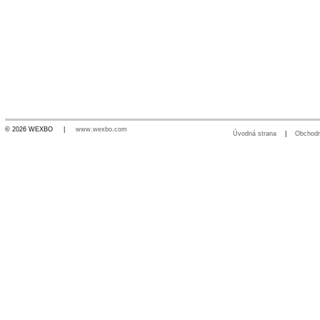
© 2026 WEXBO |
www.wexbo.com
Úvodná strana
|
Obchod