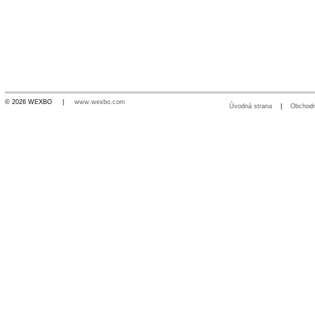
© 2026 WEXBO |
www.wexbo.com
Úvodná strana
|
Obchod