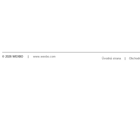
© 2026 WEXBO |
www.wexbo.com
Úvodná strana
|
Obchod