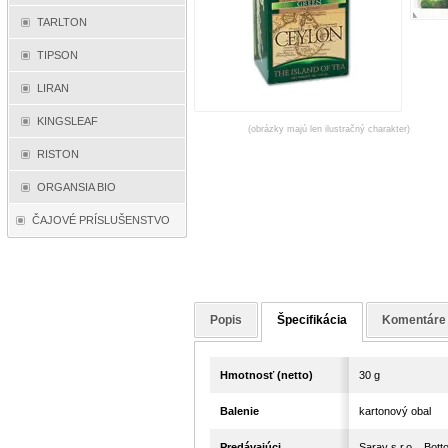
TARLTON
TIPSON
LIRAN
KINGSLEAF
(obrázky majú len ilustračný charakter)
RISTON
ORGANSIA BIO
ČAJOVÉ PRÍSLUŠENSTVO
Popis
Špecifikácia
Komentáre
Hmotnosť (netto)
30 g
Balenie
kartonový obal
Predávajúci
Saray s.r.o. , Bo