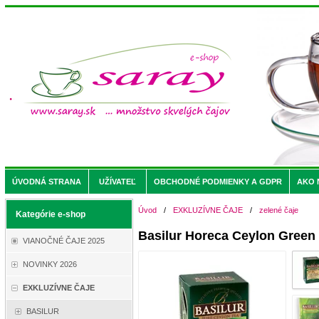
ÚVODNÁ STRANA
UŽÍVATEĽ
OBCHODNÉ PODMIENKY A GDPR
AKO 
Úvod
/
EXKLUZÍVNE ČAJE
/
zelené čaje
Kategórie e-shop
Basilur Horeca Ceylon Green
VIANOČNÉ ČAJE 2025
NOVINKY 2026
EXKLUZÍVNE ČAJE
BASILUR