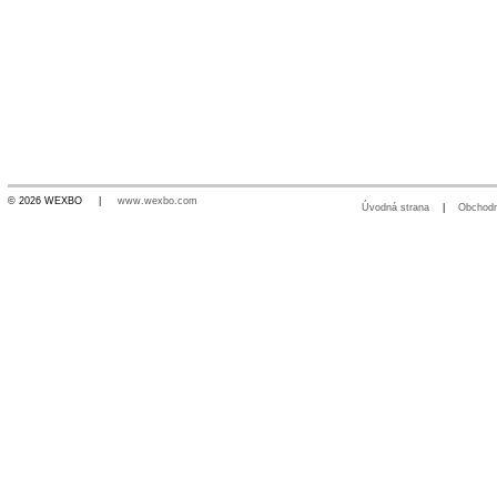
© 2026 WEXBO |
www.wexbo.com
Úvodná strana
|
Obchod