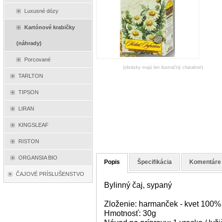
Luxusné dózy
Kartónové krabičky
(náhrady)
Porcované
(obrázky majú len ilustračný charakter)
TARLTON
TIPSON
LIRAN
KINGSLEAF
RISTON
ORGANSIA BIO
Popis
Špecifikácia
Komentáre
ČAJOVÉ PRÍSLUŠENSTVO
Bylinný čaj, sypaný
Zloženie: harmanček - kvet 100%
Hmotnosť: 30g