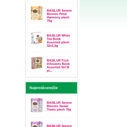
BASILUR Serene
Blooms Petal
Harmony plech
75g
BASILUR White
Tea Book
Assorted plech
32x1,5g
BASILUR Fruit
Infusions Book
Assorted Vol III
pl...
Najpredávanejšie
BASILUR Serene
Blooms Sweet
Treats plech 75g
BASILUR Serene