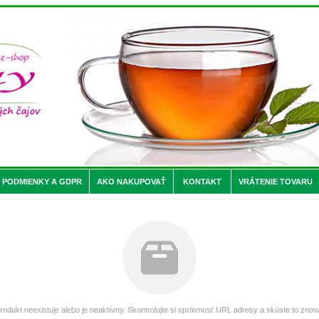
PODMIENKY A GDPR
AKO NAKUPOVAŤ
KONTAKT
VRÁTENIE TOVARU
rodukt neexistuje alebo je neaktívny. Skontrolujte si správnosť URL adresy a skúste to znov