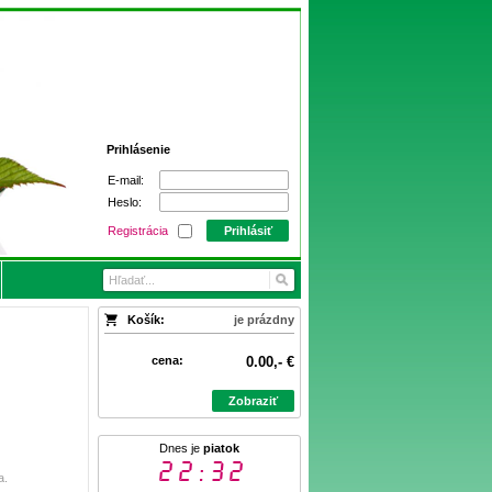
Prihlásenie
E-mail:
Heslo:
Registrácia
Prihlásiť
Košík:
je prázdny
cena:
0.00,- €
Zobraziť
Dnes je
piatok
22:32
a.