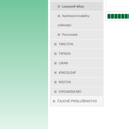
Luxusné dózy
Kartónové krabičky
(náhrady)
Porcované
TARLTON
TIPSON
LIRAN
KINGSLEAF
RISTON
ORGANSIA BIO
ČAJOVÉ PRÍSLUŠENSTVO