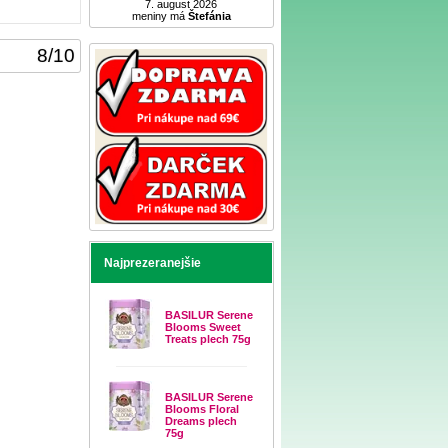
7. august 2026
meniny má
Štefánia
8
/
10
Najprezeranejšie
BASILUR Serene
Blooms Sweet
Treats plech 75g
BASILUR Serene
Blooms Floral
Dreams plech
75g