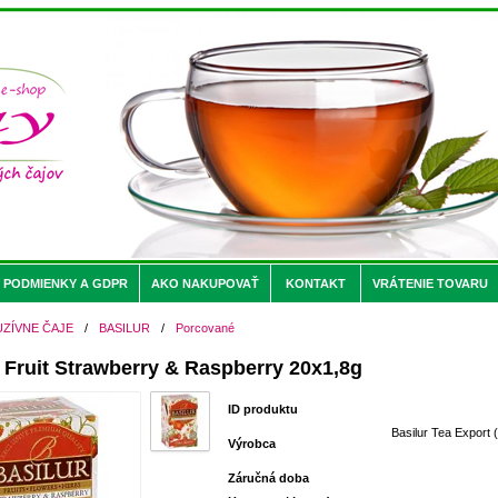
PODMIENKY A GDPR
AKO NAKUPOVAŤ
KONTAKT
VRÁTENIE TOVARU
UZÍVNE ČAJE
/
BASILUR
/
Porcované
Fruit Strawberry & Raspberry 20x1,8g
ID produktu
Basilur Tea Export (
Výrobca
Záručná doba