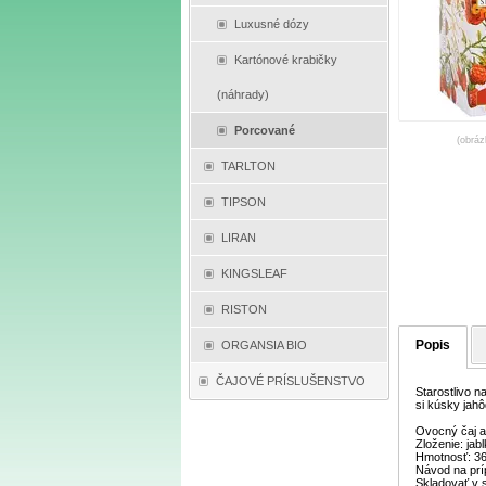
Luxusné dózy
Kartónové krabičky
(náhrady)
Porcované
(obráz
TARLTON
TIPSON
LIRAN
KINGSLEAF
RISTON
Popis
ORGANSIA BIO
ČAJOVÉ PRÍSLUŠENSTVO
Starostlivo 
si kúsky jah
Ovocný čaj a
Zloženie: jab
Hmotnosť: 36
Návod na príp
Skladovať v 