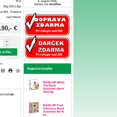
36 g
6. august 2026
meniny má
Jozefína
36g (20x1,8g)
ova 854 , Dubnica
nad Váhom
.90,- €
do košíka
ene
Najprezeranejšie
BASILUR White
Tea Book
Assorted plech
32x1,5g
 Vychutnajte
BASILUR Fruit
Infusions Book
Assorted Vol III
pl...