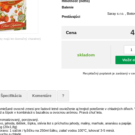
Hmotnosť (netto)
Balenie
Saray s.r.o. , Bott
Predávajúci
4
Cena
ky majú len ilustračný charakter)
skladom
Vložiť 
Recyklačný poplatok je zarátaný v c
Špecifikácia
Komentáre
?
namiešané ovocné zmesi pre ľadové letné osvieženie aj hrejivé potešenie v chladných dňoch.
ôd a šípok v kombinácii s bazalkou a ovocnou arómou. Pravá chuť leta.
romatizovaný, porciovaný.
lko, jahoda, ibištek, šípka, stévia list s príchuťou jahody, maliny, marhule, ananásu a papáje.
g (20x1,8g)
ravu: 1 sáčok / lyžičku na 250ml šálku, zaliať vodou 100°C, luhovať 3-5 minút.
suchu a chlade