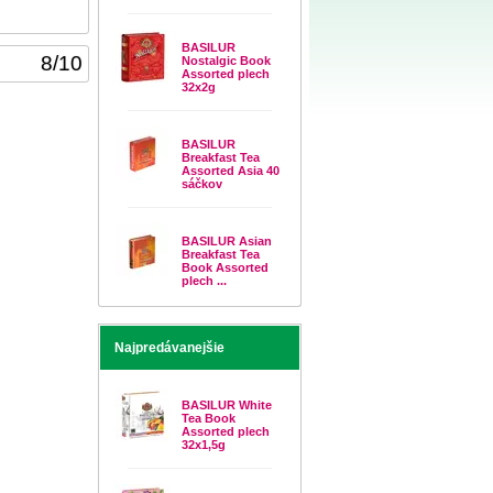
BASILUR
8
/
10
Nostalgic Book
Assorted plech
32x2g
BASILUR
Breakfast Tea
Assorted Asia 40
sáčkov
BASILUR Asian
Breakfast Tea
Book Assorted
plech ...
Najpredávanejšie
BASILUR White
Tea Book
Assorted plech
32x1,5g