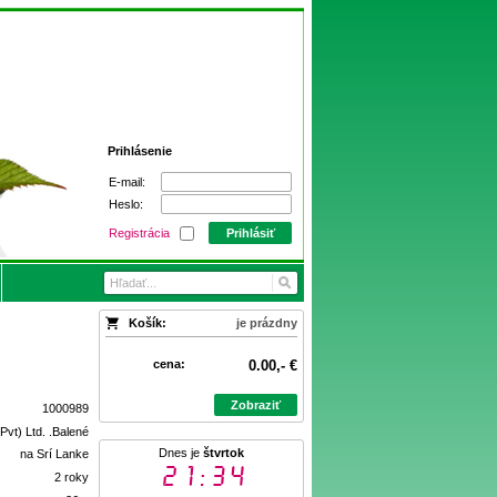
Prihlásenie
E-mail:
Heslo:
Registrácia
Prihlásiť
Košík:
je prázdny
cena:
0.00,- €
Zobraziť
1000989
Pvt) Ltd. .Balené
Dnes je
štvrtok
na Srí Lanke
21:34
2 roky