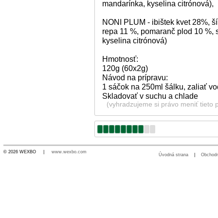
mandarínka, kyselina citrónová),
NONI PLUM - ibištek kvet 28%, ší
repa 11 %, pomaranč plod 10 %, st
kyselina citrónová)
Hmotnosť:
120g (60x2g)
Návod na prípravu:
1 sáčok na 250ml šálku, zaliať vo
Skladovať v suchu a chlade
(vyhradzujeme si právo meniť tieto 
© 2026 WEXBO |
www.wexbo.com
Úvodná strana
|
Obchod