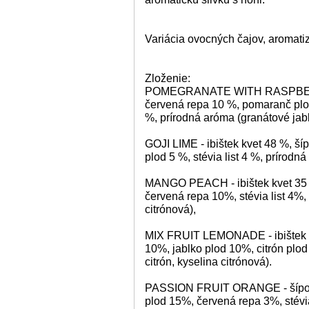
Variácia ovocných čajov, aromat
Zloženie:
POMEGRANATE WITH RASPBERRY -
červená repa 10 %, pomaranč plod 
%, prírodná aróma (granátové jabl
GOJI LIME - ibištek kvet 48 %, š
plod 5 %, stévia list 4 %, prírodná
MANGO PEACH - ibištek kvet 35 %
červená repa 10%, stévia list 4%
citrónová),
MIX FRUIT LEMONADE - ibištek k
10%, jablko plod 10%, citrón plod 
citrón, kyselina citrónová).
PASSION FRUIT ORANGE - šípok 
plod 15%, červená repa 3%, stévi