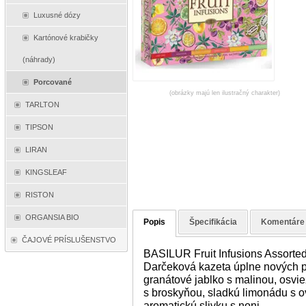
Luxusné dózy
Kartónové krabičky
(náhrady)
Porcované
(obrázky majú len ilustračný charakter)
TARLTON
TIPSON
LIRAN
KINGSLEAF
RISTON
ORGANSIA BIO
Popis
Špecifikácia
Komentáre
ČAJOVÉ PRÍSLUŠENSTVO
BASILUR Fruit Infusions Assorted
Darčeková kazeta úplne nových p
granátové jablko s malinou, osvi
s broskyňou, sladkú limonádu s 
aromatickú slivku s noni.