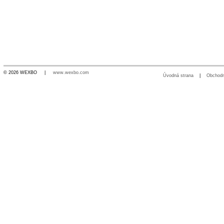
© 2026 WEXBO |
www.wexbo.com
Úvodná strana
|
Obchod