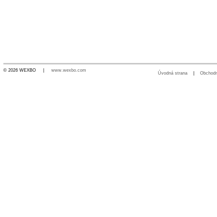
© 2026 WEXBO |
www.wexbo.com
Úvodná strana
|
Obchod